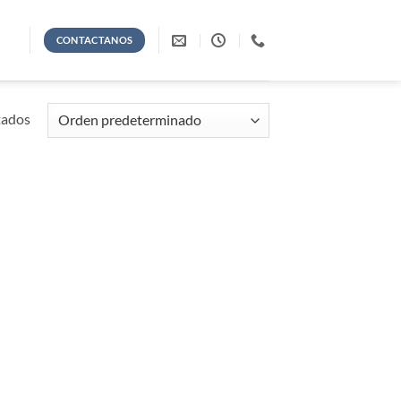
CONTACTANOS
tados
adir
 la
ta de
seos