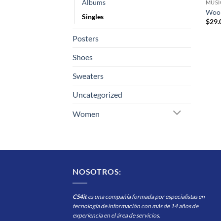
Albums
MUSI
Woo 
Singles
$
29.
Posters
Shoes
Sweaters
Uncategorized
Women
NOSOTROS:
CS4it
es una compañía formada por especialistas en
tecnología de información con más de 14 años de
experiencia en el área de servicios.