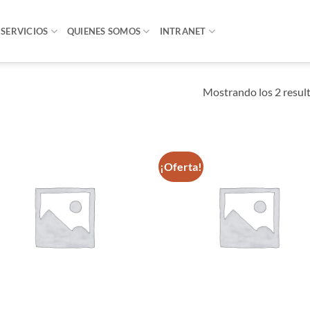
SERVICIOS
QUIENES SOMOS
INTRANET
Mostrando los 2 resul
¡Oferta!
Añadir
Añ
a la
a
lista de
lis
deseos
de