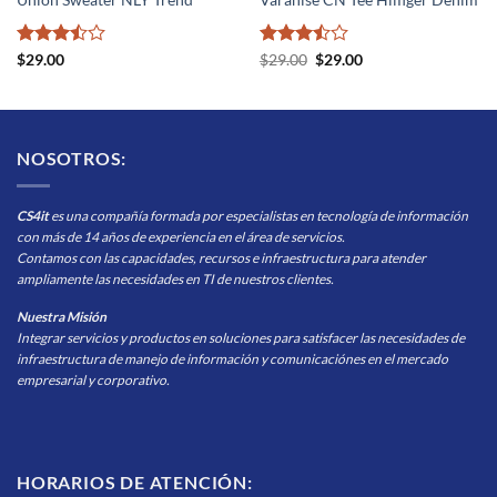
Union Sweater NLY Trend
Varanise CN Tee Hilfiger Denim
Valorado
Valorado
El
El
$
29.00
$
29.00
$
29.00
precio
precio
con
3.5
con
3.5
original
actual
de 5
de 5
era:
es:
$29.00.
$29.00.
NOSOTROS:
CS4it
es una compañía formada por especialistas en tecnología de información
con más de 14 años de experiencia en el área de servicios.
Contamos con las capacidades, recursos e infraestructura para atender
ampliamente las necesidades en TI de nuestros clientes.
Nuestra Misión
Integrar servicios y productos en soluciones para satisfacer las necesidades de
infraestructura de manejo de información y comunicaciónes en el mercado
empresarial y corporativo.
HORARIOS DE ATENCIÓN: