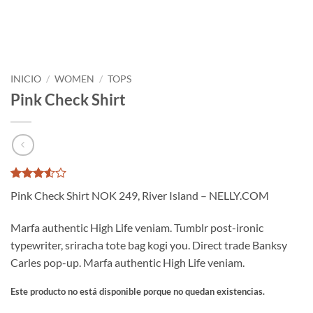
INICIO
/
WOMEN
/
TOPS
Pink Check Shirt
Valorado
2
Pink Check Shirt NOK 249, River Island – NELLY.COM
con
3.5
de 5 en
base a
Marfa authentic High Life veniam. Tumblr post-ironic
valoraciones
typewriter, sriracha tote bag kogi you. Direct trade Banksy
de
clientes
Carles pop-up. Marfa authentic High Life veniam.
Este producto no está disponible porque no quedan existencias.