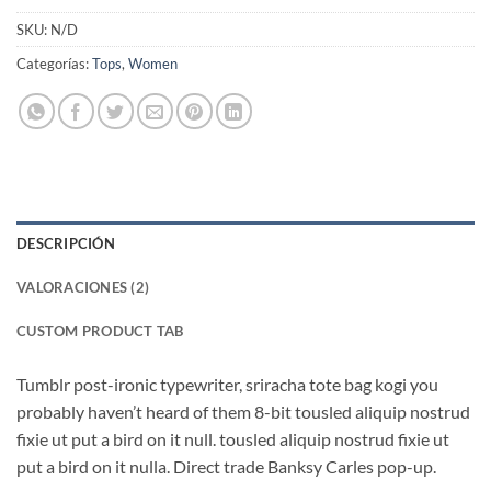
SKU:
N/D
Categorías:
Tops
,
Women
DESCRIPCIÓN
VALORACIONES (2)
CUSTOM PRODUCT TAB
Tumblr post-ironic typewriter, sriracha tote bag kogi you
probably haven’t heard of them 8-bit tousled aliquip nostrud
fixie ut put a bird on it null. tousled aliquip nostrud fixie ut
put a bird on it nulla. Direct trade Banksy Carles pop-up.