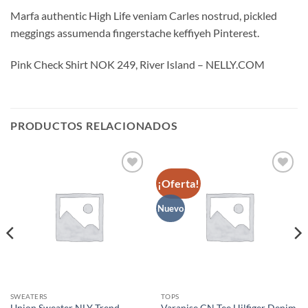
Marfa authentic High Life veniam Carles nostrud, pickled
meggings assumenda fingerstache keffiyeh Pinterest.
Pink Check Shirt NOK 249, River Island – NELLY.COM
PRODUCTOS RELACIONADOS
¡Oferta!
Añadir
Añadir
a la
a la
lista de
lista de
Nuevo
deseos
deseos
SWEATERS
TOPS