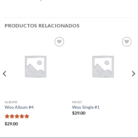
PRODUCTOS RELACIONADOS
Añadir
Añadir
a la
a la
lista de
lista de
deseos
deseos
ALBUMS
MUSIC
Woo Album #4
Woo Single #1
$
29.00
Valorado
$
29.00
con
5
de 5