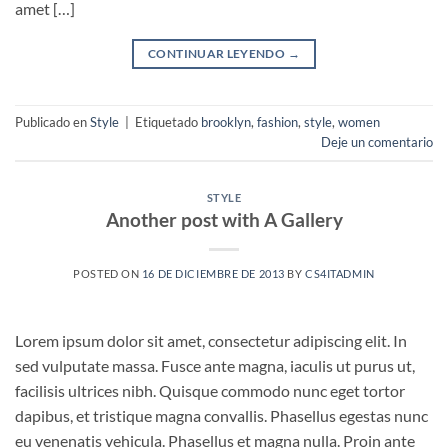
amet […]
CONTINUAR LEYENDO
→
Publicado en
Style
|
Etiquetado
brooklyn
,
fashion
,
style
,
women
Deje un comentario
STYLE
Another post with A Gallery
POSTED ON
16 DE DICIEMBRE DE 2013
BY
CS4ITADMIN
Lorem ipsum dolor sit amet, consectetur adipiscing elit. In
sed vulputate massa. Fusce ante magna, iaculis ut purus ut,
facilisis ultrices nibh. Quisque commodo nunc eget tortor
dapibus, et tristique magna convallis. Phasellus egestas nunc
eu venenatis vehicula. Phasellus et magna nulla. Proin ante