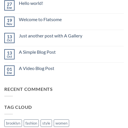
Hello world!
27
Ene
No
hay
comentarios
Welcome to Flatsome
19
en
Hello
Nov
No
world!
hay
comentarios
Just another post with A Gallery
13
en
Welcome
Oct
No
to
hay
Flatsome
comentarios
A Simple Blog Post
13
en
Just
Oct
No
another
hay
post
comentarios
with
A Video Blog Post
01
en
A
A
Ene
No
Gallery
Simple
hay
Blog
comentarios
Post
en
RECENT COMMENTS
A
Video
Blog
Post
TAG CLOUD
brooklyn
fashion
style
women