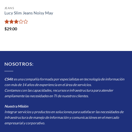
JEANS
Lucy Slim Jeans Noisy May
Valorado
$
29.00
con
3
de 5
NOSOTROS:
CS4it
es una compañía formada por especialistas en tecnología de información
con más de 14 años de experiencia en el área de servicios.
Contamos con las capacidades, recursos e infraestructura para atender
ampliamente las necesidades en TI de nuestros clientes.
Nuestra Misión
Integrar servicios y productos en soluciones para satisfacer las necesidades de
infraestructura de manejo de información y comunicaciónes en el mercado
empresarial y corporativo.