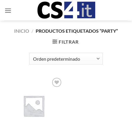
Saltar
al
contenido
INICIO
/
PRODUCTOS ETIQUETADOS “PARTY”
FILTRAR
Añadir
a la
lista de
deseos