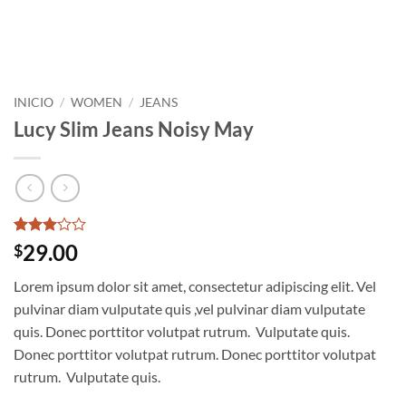
INICIO
/
WOMEN
/
JEANS
Lucy Slim Jeans Noisy May
Valorado
2
29.00
$
con
3
de 5
Lorem ipsum dolor sit amet, consectetur adipiscing elit. Vel
en
base a
pulvinar diam vulputate quis ,vel pulvinar diam vulputate
valoraciones
quis. Donec porttitor volutpat rutrum. Vulputate quis.
de
clientes
Donec porttitor volutpat rutrum. Donec porttitor volutpat
rutrum. Vulputate quis.