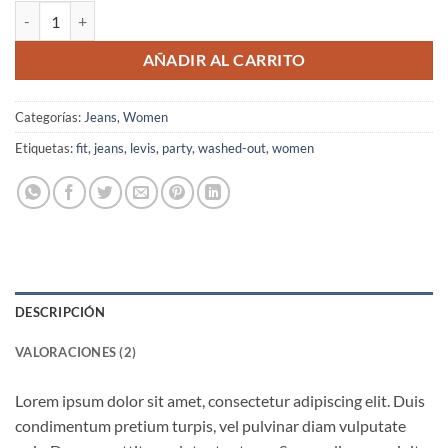
Lucy Slim Jeans Noisy May cantidad
AÑADIR AL CARRITO
Categorías:
Jeans
,
Women
Etiquetas:
fit
,
jeans
,
levis
,
party
,
washed-out
,
women
DESCRIPCIÓN
VALORACIONES (2)
Lorem ipsum dolor sit amet, consectetur adipiscing elit. Duis
condimentum pretium turpis, vel pulvinar diam vulputate