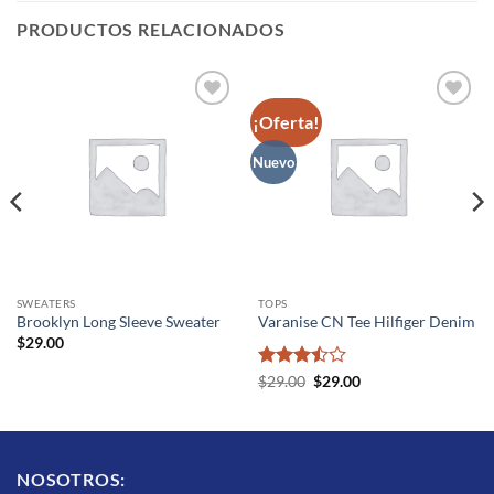
PRODUCTOS RELACIONADOS
¡Oferta!
Añadir
Añadir
a la
a la
lista de
lista de
Nuevo
deseos
deseos
SWEATERS
TOPS
Brooklyn Long Sleeve Sweater
Varanise CN Tee Hilfiger Denim
$
29.00
Valorado
El
El
$
29.00
$
29.00
precio
precio
con
3.5
original
actual
de 5
era:
es:
$29.00.
$29.00.
NOSOTROS: