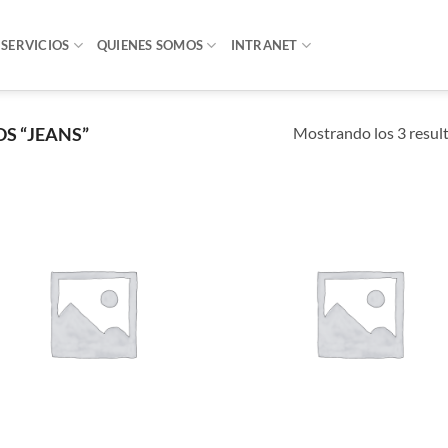
SERVICIOS
QUIENES SOMOS
INTRANET
Mostrando los 3 resul
S “JEANS”
Añadir
Añ
a la
a
lista de
lis
deseos
de