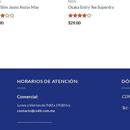
S
MEN
 Slim Jeans Noisy May
Osaka Entry Tee Superdry
rado
Valorado
00
$
29.00
3
con
4
de
5
HORARIOS DE ATENCIÓN:
DÓ
Comercial
:
CDMX
Lunes a Viernes de 9:00 a 19:00 hrs.
Tel:
contacto@cs4it.com.mx
________________________