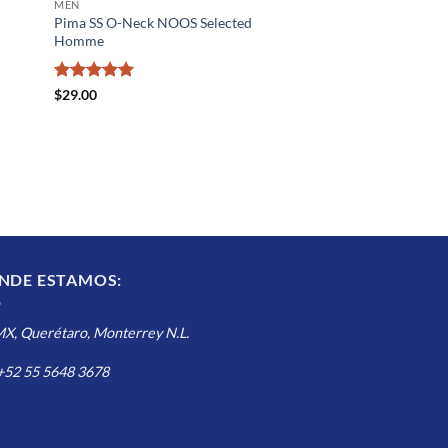
MEN
Pima SS O-Neck NOOS Selected
Homme
Valorado
$
29.00
con
5
de 5
NDE ESTAMOS:
, Querétaro, Monterrey N.L.
 +52 55 5648 3678