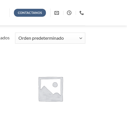
CONTACTANOS
tados
adir
Añadir
 la
a la
ta de
lista de
seos
deseos