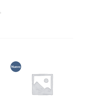
.
Nuevo
dir
Añadir
la
a la
a de
lista de
eos
deseos