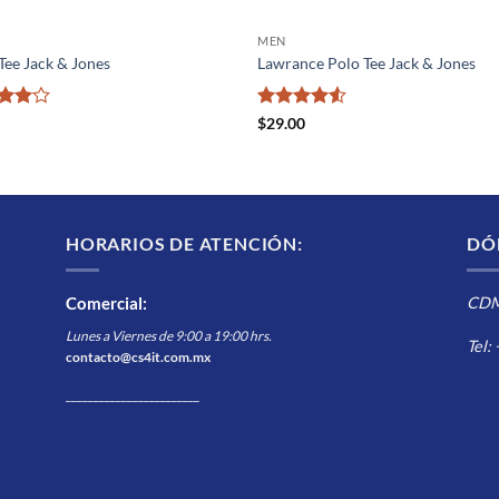
MEN
Tee Jack & Jones
Lawrance Polo Tee Jack & Jones
rado
Valorado
$
29.00
4
de
con
4.5
de 5
HORARIOS DE ATENCIÓN:
DÓ
Comercial
:
CDMX
Lunes a Viernes de 9:00 a 19:00 hrs.
Tel:
contacto@cs4it.com.mx
________________________