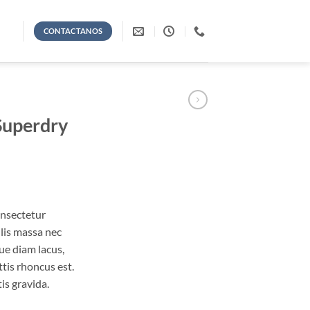
CONTACTANOS
Superdry
onsectetur
ulis massa nec
ue diam lacus,
ttis rhoncus est.
is gravida.