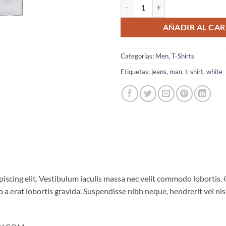
Osaka Entry Tee Superdry cantid
AÑADIR AL CAR
Categorías:
Men
,
T-Shirts
Etiquetas:
jeans
,
man
,
t-shirt
,
white
iscing elit. Vestibulum iaculis massa nec velit commodo lobortis. 
 a erat lobortis gravida. Suspendisse nibh neque, hendrerit vel nisi