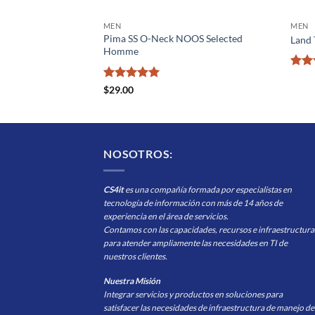
MEN
MEN
Pima SS O-Neck NOOS Selected
isy May
Land 
Homme
Valo
con
Valorado
$
29.00
5
con
5
de 5
NOSOTROS:
CS4it
es una compañía formada por especialistas en
tecnología de información con más de 14 años de
experiencia en el área de servicios.
Contamos con las capacidades, recursos e infraestructura
para atender ampliamente las necesidades en TI de
nuestros clientes.
Nuestra Misión
Integrar servicios y productos en soluciones para
satisfacer las necesidades de infraestructura de manejo de