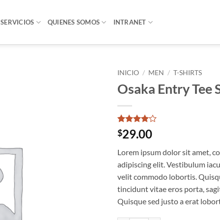
SERVICIOS
QUIENES SOMOS
INTRANET
INICIO
/
MEN
/
T-SHIRTS
Osaka Entry Tee 
Añadir
a la
lista
de
Valorado
4
29.00
$
deseos
con
4
de
5 en
Lorem ipsum dolor sit amet, c
base a
valoraciones
adipiscing elit. Vestibulum iac
de
velit commodo lobortis. Quisq
clientes
tincidunt vitae eros porta, sagi
Quisque sed justo a erat lobort