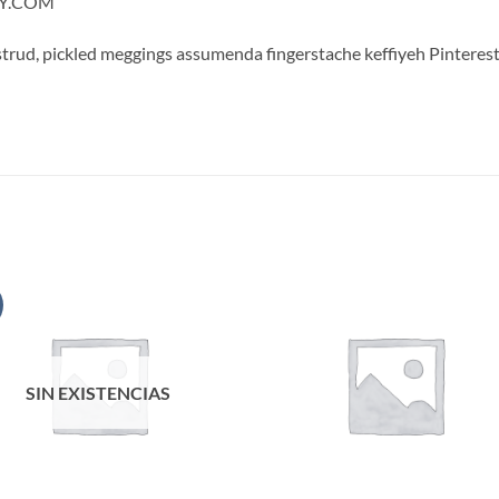
LLY.COM
trud, pickled meggings assumenda fingerstache keffiyeh Pinterest
S
Añadir
Aña
a la
a 
lista de
list
deseos
des
SIN EXISTENCIAS