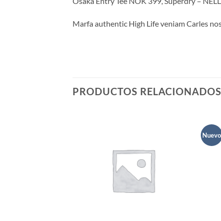
Osaka Entry Tee NOK 399, Superdry – NE
Marfa authentic High Life veniam Carles nos
PRODUCTOS RELACIONADO
Nuevo
Añadir
Añadir
a la
a la
lista de
lista de
deseos
deseos