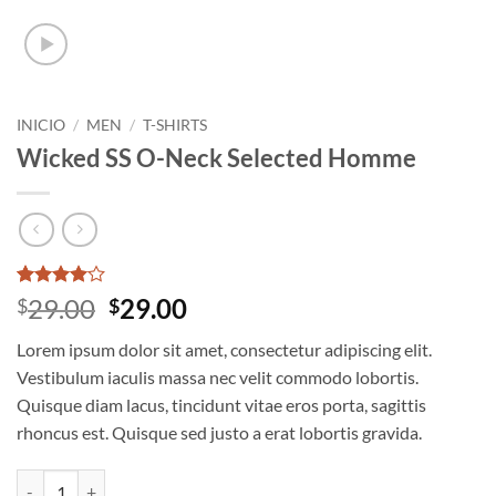
INICIO
/
MEN
/
T-SHIRTS
Wicked SS O-Neck Selected Homme
Valorado
3
El
El
29.00
29.00
$
$
con
4
de
precio
precio
5 en
Lorem ipsum dolor sit amet, consectetur adipiscing elit.
base a
original
actual
valoraciones
Vestibulum iaculis massa nec velit commodo lobortis.
era:
es:
de
Quisque diam lacus, tincidunt vitae eros porta, sagittis
clientes
$29.00.
$29.00.
rhoncus est. Quisque sed justo a erat lobortis gravida.
Wicked SS O-Neck Selected Homme cantidad