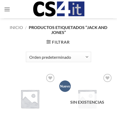
Saltar
al
contenido
INICIO
/
PRODUCTOS ETIQUETADOS “JACK AND
JONES”
FILTRAR
Añadir
Añadir
Nuevo
a la
a la
lista de
lista de
deseos
deseos
SIN EXISTENCIAS