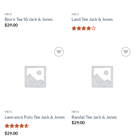
MEN
MEN
Bjorn Tee SS Jack & Jones
Land Tee Jack & Jones
$
29.00
Valorado
con
4
de
5
Añadir
Añadir
a la
a la
lista de
lista de
deseos
deseos
MEN
MEN
Lawrance Polo Tee Jack & Jones
Randal Tee Jack & Jones
$
29.00
Valorado
$
29.00