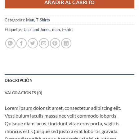
AÑADIR AL CARRITO
Categorías:
Men
,
T-Shirts
Etiquetas:
Jack and Jones
,
man
,
t-shirt
DESCRIPCIÓN
VALORACIONES (0)
Lorem ipsum dolor sit amet, consectetur adipiscing elit.
Vestibulum iaculis massa nec velit commodo lobortis.
Quisque diam lacus, tincidunt vitae eros porta, sagittis
rhoncus est. Quisque sed justo a erat lobortis gravida.
Suspendisse nibh neque, hendrerit vel nisi at, ultrices