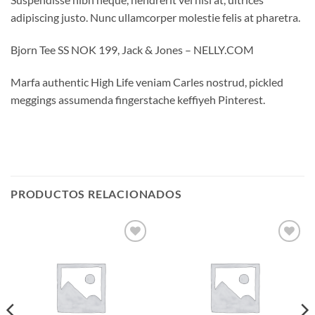
adipiscing justo. Nunc ullamcorper molestie felis at pharetra.
Bjorn Tee SS NOK 199, Jack & Jones – NELLY.COM
Marfa authentic High Life veniam Carles nostrud, pickled
meggings assumenda fingerstache keffiyeh Pinterest.
PRODUCTOS RELACIONADOS
Añadir
Añadir
a la
a la
lista de
lista de
deseos
deseos