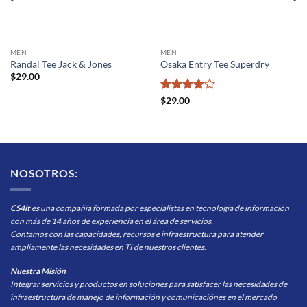
MEN
MEN
Randal Tee Jack & Jones
Osaka Entry Tee Superdry
$
29.00
Valorado
$
29.00
con
4
de
5
NOSOTROS:
CS4it
es una compañía formada por especialistas en tecnología de información
con más de 14 años de experiencia en el área de servicios.
Contamos con las capacidades, recursos e infraestructura para atender
ampliamente las necesidades en TI de nuestros clientes.
Nuestra Misión
Integrar servicios y productos en soluciones para satisfacer las necesidades de
infraestructura de manejo de información y comunicaciónes en el mercado