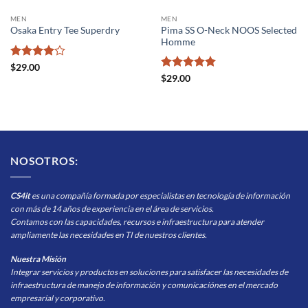
MEN
MEN
Pima SS O-Neck NOOS Selected
Osaka Entry Tee Superdry
Homme
Valorado
$
29.00
con
4
de
Valorado
$
29.00
5
con
5
de 5
NOSOTROS:
CS4it
es una compañía formada por especialistas en tecnología de información
con más de 14 años de experiencia en el área de servicios.
Contamos con las capacidades, recursos e infraestructura para atender
ampliamente las necesidades en TI de nuestros clientes.
Nuestra Misión
Integrar servicios y productos en soluciones para satisfacer las necesidades de
infraestructura de manejo de información y comunicaciónes en el mercado
empresarial y corporativo.