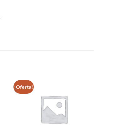
.
¡Oferta!
dir
Añadir
la
a la
a de
lista de
eos
deseos