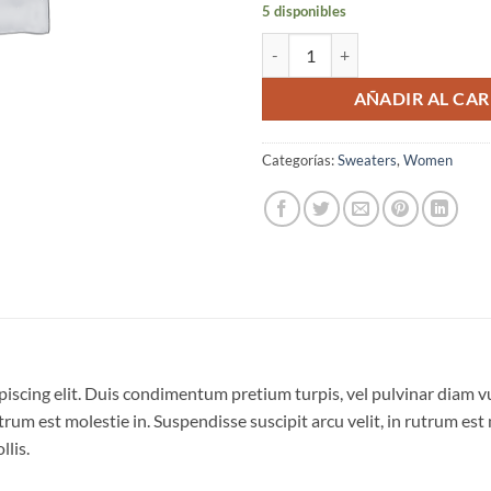
5 disponibles
Brooklyn Long Sleeve Sweater ca
AÑADIR AL CAR
Categorías:
Sweaters
,
Women
piscing elit. Duis condimentum pretium turpis, vel pulvinar diam v
trum est molestie in. Suspendisse suscipit arcu velit, in rutrum est 
llis.