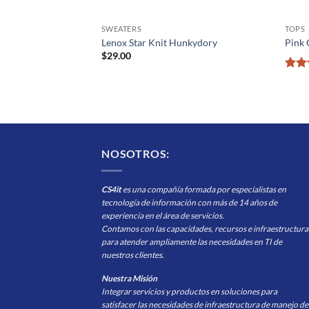
SWEATERS
TOPS
uz
Lenox Star Knit Hunkydory
Pink 
$
29.00
Valo
con
de 5
NOSOTROS:
CS4it
es una compañía formada por especialistas en
tecnología de información con más de 14 años de
experiencia en el área de servicios.
Contamos con las capacidades, recursos e infraestructura
para atender ampliamente las necesidades en TI de
nuestros clientes.
Nuestra Misión
Integrar servicios y productos en soluciones para
satisfacer las necesidades de infraestructura de manejo de