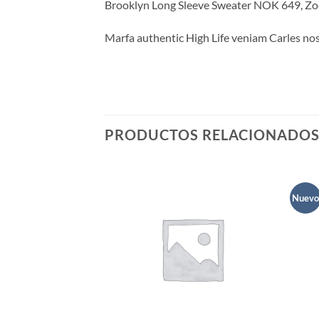
Brooklyn Long Sleeve Sweater NOK 649, Z
Marfa authentic High Life veniam Carles nos
PRODUCTOS RELACIONADO
Nuevo
Añadir
Añadir
a la
a la
lista de
lista de
deseos
deseos