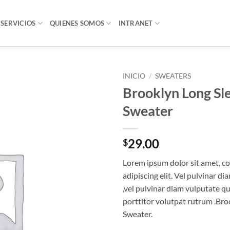
SERVICIOS
QUIENES SOMOS
INTRANET
INICIO
/
SWEATERS
Brooklyn Long Sl
Añadir
Sweater
a la
lista
de
deseos
29.00
$
Lorem ipsum dolor sit amet, c
adipiscing elit. Vel pulvinar d
,vel pulvinar diam vulputate q
porttitor volutpat rutrum .Br
Sweater.