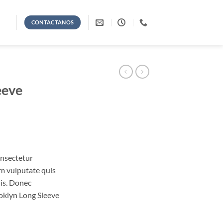
CONTACTANOS
eeve
onsectetur
iam vulputate quis
uis. Donec
ooklyn Long Sleeve