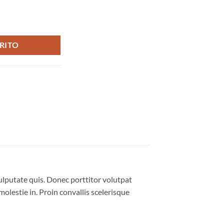
ntidad
RITO
ulputate quis. Donec porttitor volutpat
molestie in. Proin convallis scelerisque