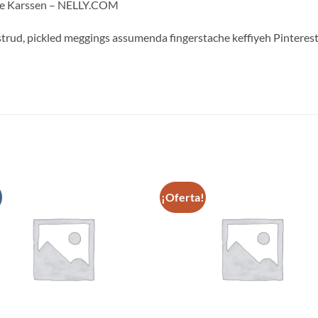
oe Karssen – NELLY.COM
trud, pickled meggings assumenda fingerstache keffiyeh Pinterest
S
¡Oferta!
Añadir
Aña
a la
a 
lista de
list
deseos
des