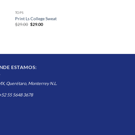
TOPS
Print Ls College Sweat
El
El
$
29.00
$
29.00
precio
precio
original
actual
era:
es:
$29.00.
$29.00.
NDE ESTAMOS:
, Querétaro, Monterrey N.L.
 +52 55 5648 3678