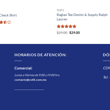
TOPS
Raglan Tee Denim & Supply Ralph
Check Shirt
Lauren
rado
3.5
Valorado
El
El
$
29.00
$
29.00
precio
precio
con
5
de 5
original
actual
era:
es:
$29.00.
$29.00.
HORARIOS DE ATENCIÓN:
DÓ
Comercial
:
CDMX
Lunes a Viernes de 9:00 a 19:00 hrs.
Tel:
contacto@cs4it.com.mx
________________________