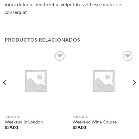
iriure dolor in hendrerit in vulputate velit esse molestie
consequat
PRODUCTOS RELACIONADOS
Añadir
Añadir
a la
a la
lista de
lista de
deseos
deseos
BOOKING
BOOKING
Weekend in London
Weekend Wine Course
$
29.00
$
29.00