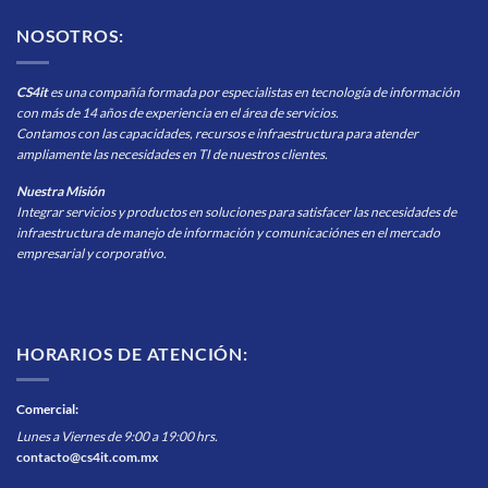
NOSOTROS:
CS4it
es una compañía formada por especialistas en tecnología de información
con más de 14 años de experiencia en el área de servicios.
Contamos con las capacidades, recursos e infraestructura para atender
ampliamente las necesidades en TI de nuestros clientes.
Nuestra Misión
Integrar servicios y productos en soluciones para satisfacer las necesidades de
infraestructura de manejo de información y comunicaciónes en el mercado
empresarial y corporativo.
HORARIOS DE ATENCIÓN:
Comercial
:
Lunes a Viernes de 9:00 a 19:00 hrs.
contacto@cs4it.com.mx